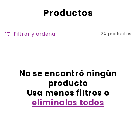
Ir
directamente
C
Productos
al contenido
o
l
Filtrar y ordenar
24 productos
e
c
c
No se encontró ningún
i
producto
ó
Usa menos filtros o
n
elimínalos todos
: